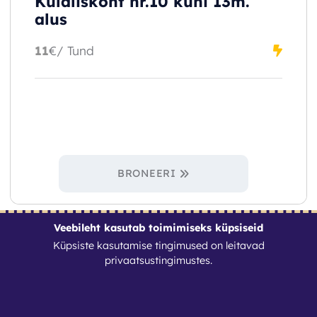
Külaliskoht nr.10 kuni 13m.
alus
11
€
/ Tund
BRONEERI
Veebileht kasutab toimimiseks küpsiseid
Küpsiste kasutamise tingimused on leitavad
privaatsustingimustes
.