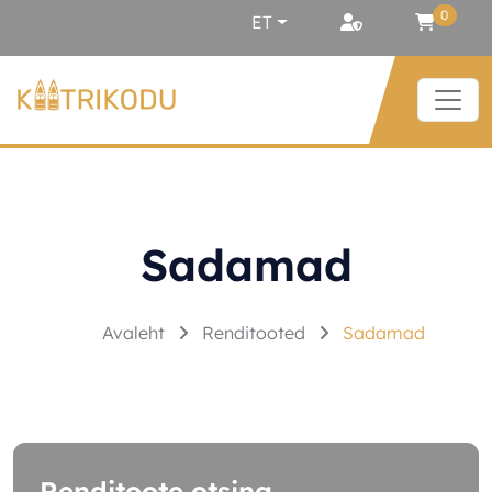
Liigu sisu juurde
0
ET
Sadamad
Avaleht
Renditooted
Sadamad
Renditoote otsing