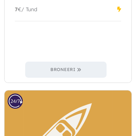
7
€
/ Tund
BRONEERI