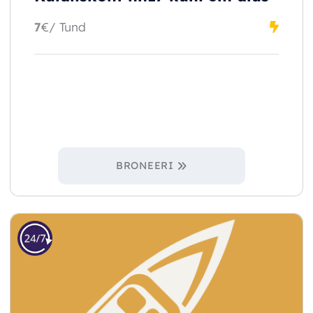
7
€
/ Tund
BRONEERI